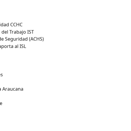
ridad CCHC
d del Trabajo IST
 de Seguridad (ACHS)
aporta al ISL
es
a Araucana
e