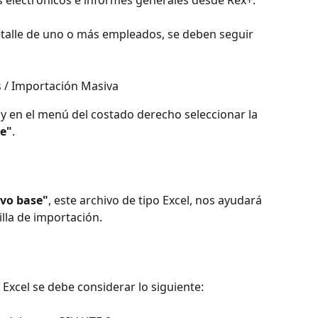
s electrónicos e informes generales desde Rex+.
etalle de uno o más empleados, se deben seguir 
 / Importación Masiva
 y en el menú del costado derecho seleccionar la 
le"
.
ivo base"
, este archivo de tipo Excel, nos ayudará 
illa de importación.
 Excel se debe considerar lo siguiente: