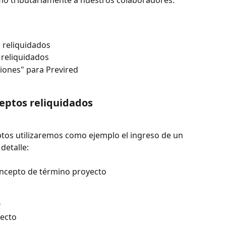
omo tributariamente a nuestros colaboradores.
 reliquidados
 reliquidados
ciones" para Previred
eptos reliquidados
ptos utilizaremos como ejemplo el ingreso de un 
detalle:
ncepto de término proyecto
0
ecto