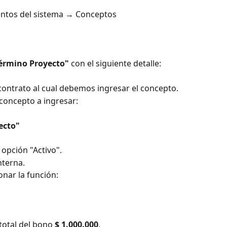
ntos del sistema → Conceptos
érmino Proyecto"
 con el siguiente detalle:
 contrato al cual debemos ingresar el concepto.
 concepto a ingresar:
ecto"
 opción "Activo".
nterna.
onar la función:
total del bono 
$ 1.000.000
.