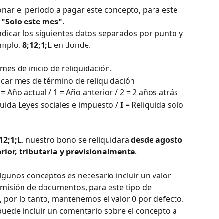
onar el periodo a pagar este concepto, para este 
 
"Solo este mes"
.
ndicar los siguientes datos separados por punto y 
emplo: 
8;12;1;L
 en donde:
r mes de inicio de reliquidación.
icar mes de término de reliquidación
0 = Año actual / 1 = Año anterior / 2 = 2 años atrás
quida Leyes sociales e impuesto / 
I
 = Reliquida solo 
12;1;L
, nuestro bono se reliquidara 
desde agosto 
rior, tributaria y previsionalmente
.
lgunos conceptos es necesario incluir un valor 
 emisión de documentos, para este tipo de 
 por lo tanto, mantenemos el valor 0 por defecto.
 puede incluir un comentario sobre el concepto a 