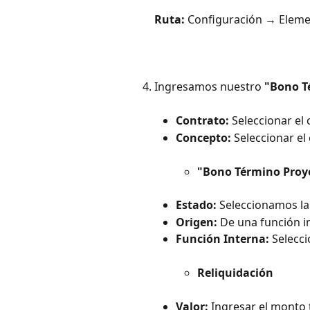
Ruta:
 Configuración → Eleme
Ingresamos nuestro 
"Bono T
Contrato:
 Seleccionar el
Concepto:
 Seleccionar el
"Bono Término Proy
Estado:
 Seleccionamos la
Origen:
 De una función i
Función Interna:
 Selecci
Reliquidación
Valor:
 Ingresar el monto 