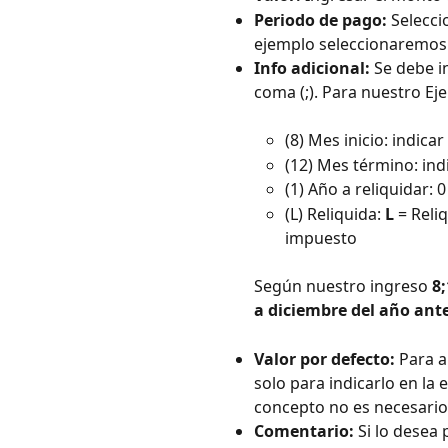
Periodo de pago:
 Selecci
ejemplo seleccionaremos
Info adicional:
 Se debe i
coma (;). Para nuestro Ej
(8) Mes inicio: indica
(12) Mes término: ind
(1) Año a reliquidar: 
(L) Reliquida: 
L
 = Reli
impuesto
Según nuestro ingreso 
8;
a diciembre del año ante
Valor por defecto:
 Para a
solo para indicarlo en la
concepto no es necesario,
Comentario:
 Si lo desea