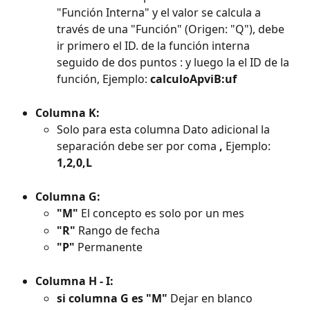
"Función Interna" y el valor se calcula a 
través de una "Función" (Origen: "Q"), debe 
ir primero el ID. de la función interna 
seguido de dos puntos : y luego la el ID de la 
función, Ejemplo: 
calculoApviB:uf
Columna K:
Solo para esta columna Dato adicional la 
separación debe ser por coma 
,
 Ejemplo: 
1,2,0,L
Columna G:
"M"
 El concepto es solo por un mes
"R"
 Rango de fecha
"P"
 Permanente
Columna H - I:
si columna G es "M"
 Dejar en blanco