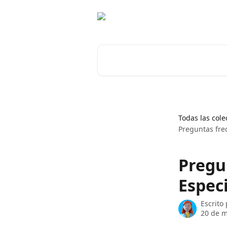
Ir al contenido principal
Buscar artículos...
Todas las cole
Preguntas fre
Pregu
Espec
Escrito
20 de m