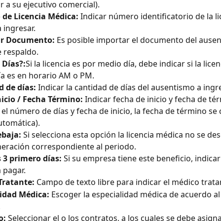
r a su ejecutivo comercial).
de Licencia Médica:
 Indicar número identificatorio de la li
 ingresar.
r Documento:
 Es posible importar el documento del ausen
 respaldo.
 Días?:
Si la licencia es por medio día, debe indicar si la licen
a es en horario AM o PM.
 de días:
 Indicar la cantidad de días del ausentismo a ingre
icio / Fecha Término:
 Indicar fecha de inicio y fecha de tér
 el número de días y fecha de inicio, la fecha de término se 
tomática).
ebaja:
 Si selecciona esta opción la licencia médica no se de
eración correspondiente al periodo.
 3 primero días:
 Si su empresa tiene este beneficio, indicar
 pagar. 
Tratante:
 Campo de texto libre para indicar el médico trata
lidad Médica:
 Escoger la especialidad médica de acuerdo a
.
o:
 Seleccionar el o los contratos, a los cuales se debe asigna