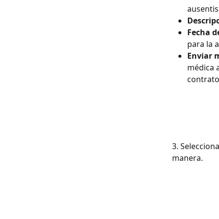
ausenti
Descrip
Fecha de
para la a
Enviar m
médica a
contrato
3. Seleccion
manera.