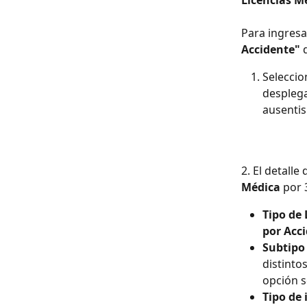
Licencias Mé
Para ingresa
Accidente"
 
Seleccio
desplega
ausentis
2. El detall
Médica
 por 
Tipo de 
por Acc
Subtipo 
distinto
opción s
Tipo de 