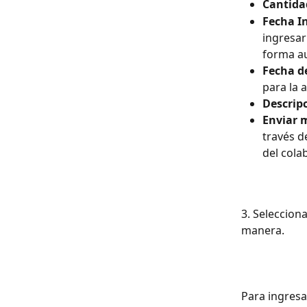
Cantidad
Fecha In
ingresar
forma au
Fecha de
para la a
Descrip
Enviar m
través d
del cola
3. Seleccion
manera.
Para ingresa