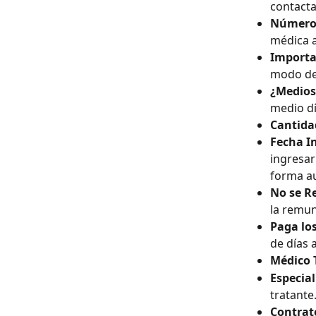
contacta
Número 
médica a
Importa
modo de
¿Medios
medio dí
Cantidad
Fecha In
ingresar
forma au
No se R
la remun
Paga los
de días a
Médico 
Especia
tratante
Contrat