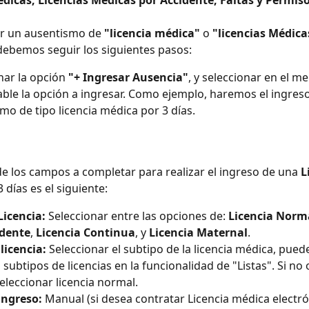
dicas, Licencias Médicas por Accidente, Faltas y Permiso
r un ausentismo de 
"licencia médica"
 o 
"licencias Médica
debemos seguir los siguientes pasos:
nar la opción 
"+ Ingresar Ausencia"
, y seleccionar en el m
ble la opción a ingresar. Como ejemplo, haremos el ingreso
mo de tipo licencia médica por 3 días.
e de los campos a completar para realizar el ingreso de una 
L
3 días es el siguiente:
Licencia:
 Seleccionar entre las opciones de: 
Licencia Norm
idente
, 
Licencia Continua
, y 
Licencia Maternal
.
licencia:
 Seleccionar el subtipo de la licencia médica, pued
s subtipos de licencias en la funcionalidad de "Listas". Si no
eleccionar licencia normal.
ingreso:
 Manual (si desea contratar Licencia médica electr