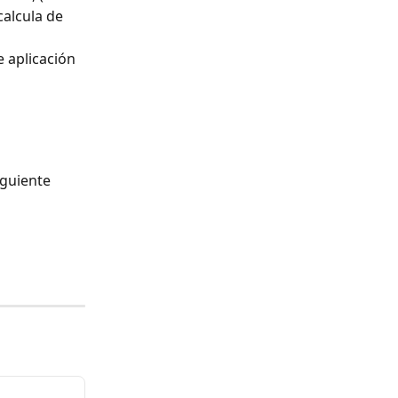
calcula de 
e aplicación 
iguiente 