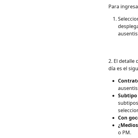
Para ingresa
Seleccio
desplega
ausentis
2. El detalle
día es el sig
Contrat
ausenti
Subtipo
subtipos
seleccio
Con goc
¿Medios
o PM.