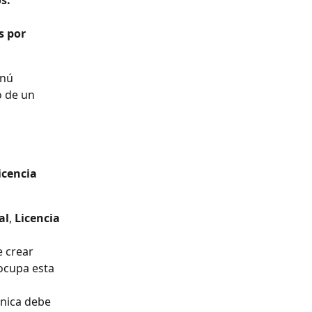
s.
s por 
enú 
 de un 
icencia 
al
, 
Licencia 
e crear 
 ocupa esta 
ónica debe 