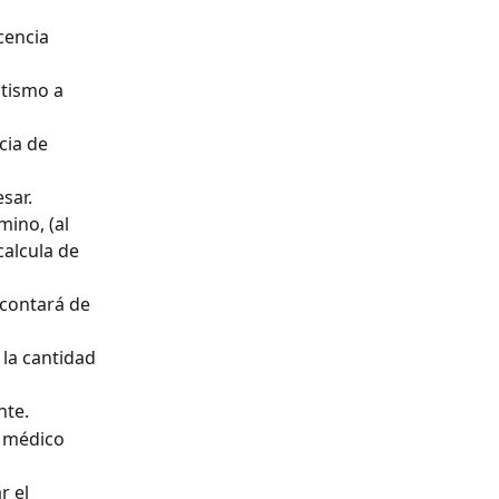
cencia 
tismo a 
cia de 
sar.
mino, (al 
calcula de 
scontará de 
 la cantidad 
nte.
l médico 
r el 