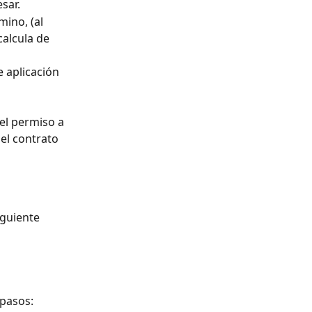
sar.
mino, (al 
calcula de 
e aplicación 
el permiso a 
el contrato 
iguiente 
 pasos: