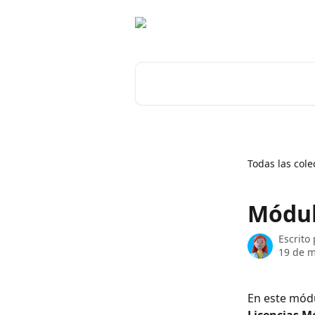
Ir al contenido principal
Buscar artículos...
Todas las cole
Módul
Escrito
19 de m
En este mód