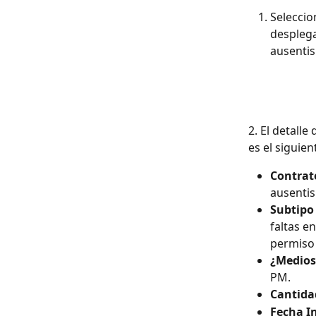
Seleccio
desplega
ausentis
2. El detalle
es el siguien
Contrat
ausenti
Subtipo 
faltas e
permiso
¿Medios
PM.
Cantidad
Fecha In