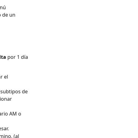
enú 
 de un 
lta
 por 1 día 
r el 
 subtipos de 
ionar 
rario AM o 
sar.
mino, (al 