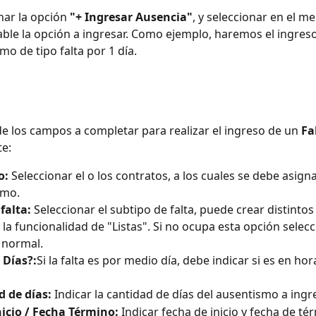
nar la opción 
"+ Ingresar Ausencia"
, y seleccionar en el m
ble la opción a ingresar. Como ejemplo, haremos el ingreso
mo de tipo falta por 1 día.
 de los campos a completar para realizar el ingreso de un 
Fa
te:
o:
 Seleccionar el o los contratos, a los cuales se debe asigna
smo.
falta:
 Seleccionar el subtipo de falta, puede crear distintos
n la funcionalidad de "Listas". Si no ocupa esta opción selecc
 normal.
 Días?:
Si la falta es por medio día, debe indicar si es en ho
 de días:
 Indicar la cantidad de días del ausentismo a ingre
icio / Fecha Término:
 Indicar fecha de inicio y fecha de tér