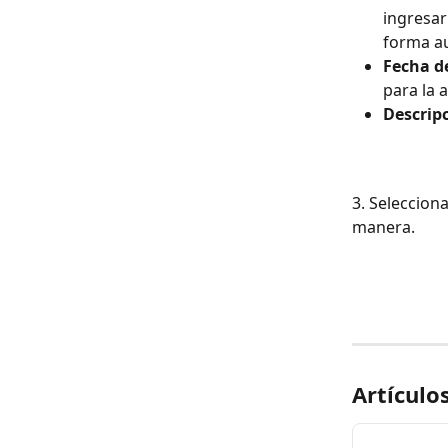
ingresar
forma au
Fecha de
para la a
Descrip
3. Seleccion
manera.
Artículo