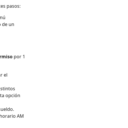
tes pasos:
enú 
 de un 
rmiso
 por 1 
r el 
stintos 
ta opción 
sueldo.
 horario AM 