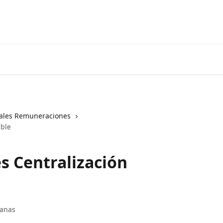
iales Remuneraciones
able
s Centralización
manas